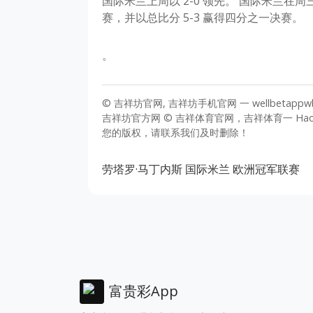
国际米兰上周以 2-0 领先。 国际米兰在周三
赛，并以总比分 5-3 赢得四分之一决赛。
。
© 吉祥坊官网, 吉祥坊手机官网 一 wellbetappw
吉祥坊官方网 © 吉祥体育官网，吉祥体育一 Ha
您的版权，请联系我们及时删除！
劳塔罗·马丁内斯
国际米兰
欧洲冠军联赛
富贵彩App