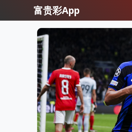
富贵彩App