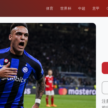
体育
世界杯
中超
意甲
注
前