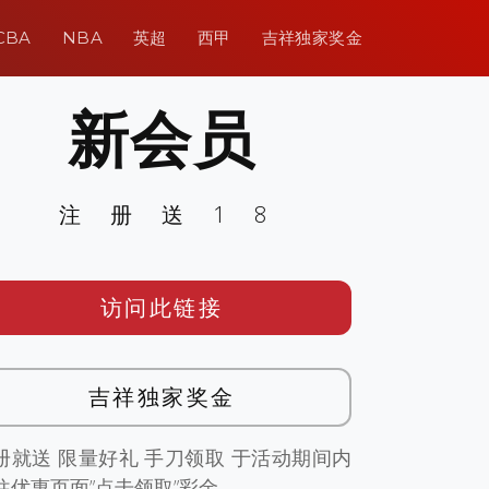
CBA
NBA
英超
西甲
吉祥独家奖金
新会员
注册送18
访问此链接
吉祥独家奖金
册就送 限量好礼 手刀领取 于活动期间内
往优惠页面”点击领取”彩金。