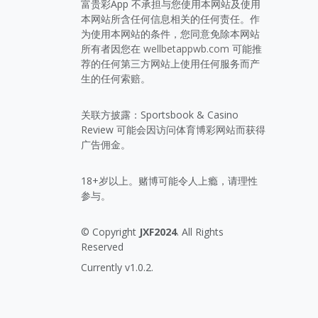
富贵彩App 不承担与您使用本网站及使用
本网站所含任何信息相关的任何责任。作
为使用本网站的条件，您同意免除本网站
所有者因您在
wellbetappwb.com
可能推
荐的任何第三方网站上使用任何服务而产
生的任何索赔。
关联方披露：Sportsbook & Casino
Review 可能会因访问体育博彩网站而获得
广告佣金。
18+岁以上。赌博可能令人上瘾，请理性
参与。
© Copyright
JXF2024
. All Rights
Reserved
Currently v1.0.2.