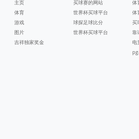
主页
买球赛的网站
体
体育
世界杯买球平台
体
游戏
球探足球比分
买
图片
世界杯买球平台
靠
吉祥独家奖金
电
p