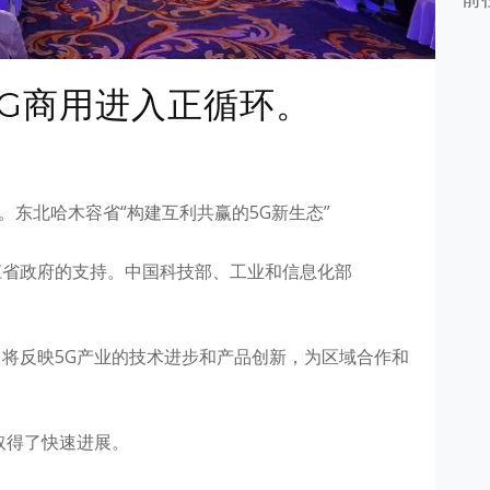
5G商用进入正循环。
会。东北哈木容省“构建互利共赢的5G新生态”
江省政府的支持。中国科技部、工业和信息化部
将反映5G产业的技术进步和产品创新，为区域合作和
取得了快速进展。