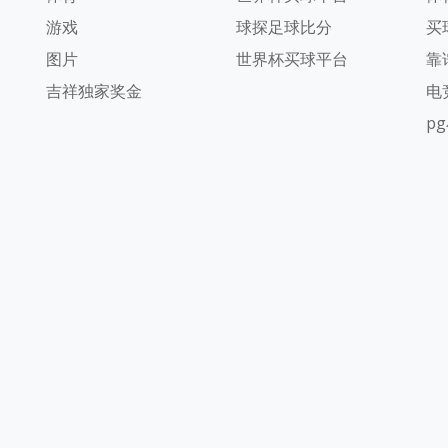
游戏
球探足球比分
买
图片
世界杯买球平台
靠
吉祥独家奖金
电
p