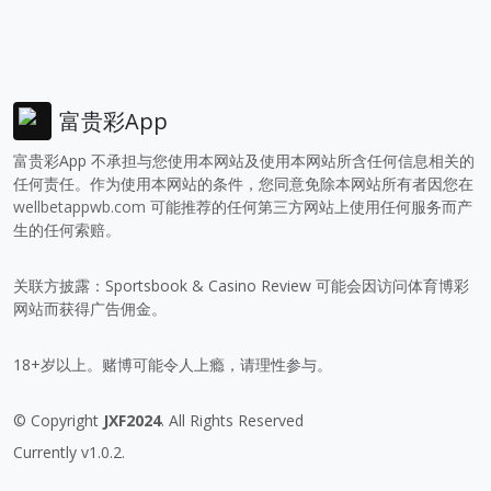
富贵彩App
富贵彩App 不承担与您使用本网站及使用本网站所含任何信息相关的
任何责任。作为使用本网站的条件，您同意免除本网站所有者因您在
wellbetappwb.com
可能推荐的任何第三方网站上使用任何服务而产
生的任何索赔。
关联方披露：Sportsbook & Casino Review 可能会因访问体育博彩
网站而获得广告佣金。
18+岁以上。赌博可能令人上瘾，请理性参与。
© Copyright
JXF2024
. All Rights Reserved
Currently v1.0.2.