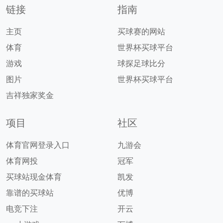
链接
指南
主页
买球赛的网站
体育
世界杯买球平台
游戏
球探足球比分
图片
世界杯买球平台
吉祥独家奖金
项目
社区
体育官网登录入口
九游会
体育网投
冠军
买球站现金体育
凯发
靠谱的买球站
优博
电竞下注
开云