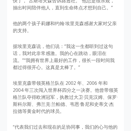
快了，”古斯塔夫森告诉路透社。“他总是很乐观，
抽出时间陪伴他人，直到生命终点才想到自己。”
他的两个孩子莉娜和约翰·埃里克森感谢大家对父亲
的支持。
据埃里克森说，他们说：“我这一生都听到过这句
话，我对此非常感激。我的心在跳动，眼泪在
流。”“我拥有世界上最好的工作，很长一段时间我
都过得很开心。这真是太棒了。”
埃里克森带领英格兰队在 2002 年、2006 年和
2004 年三次闯入世界杯四分之一决赛。他曾带领英
格兰队夺得欧洲冠军，执教过大卫·贝克汉姆、保罗·
斯科尔斯、弗兰克·兰帕德、韦恩·鲁尼和史蒂文·杰
拉德等黄金时代的球员。
“代表我们过去和现在的足协同事，我们的心与他的