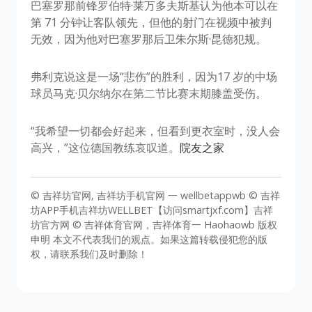
巴塞罗那前锋罗伯特·莱万多夫斯基认为他本可以在
第 71 分钟让客队领先，但他的射门在视频中被判
无效，因为他对巴塞罗那后卫朱尔斯·昆德犯规。
弗利克说这是一场“悲伤”的胜利，因为17 岁的中场
球员马克·贝尔纳尔在第二节比赛末期膝盖受伤。
“我希望一切都会好起来，但看到更衣室时，没人会
高兴，”这位德国教练哀叹道。
院友之家
© 吉祥坊官网, 吉祥坊手机官网 一 wellbetappwb © 吉祥
坊APP手机吉祥坊WELLBET【访问smartjxf.com】吉祥
坊官方网 © 吉祥体育官网，吉祥体育一 Haohaowb 版权
申明 本文不代表我们的观点。如果这篇转载侵犯您的版
权，请联系我们及时删除！