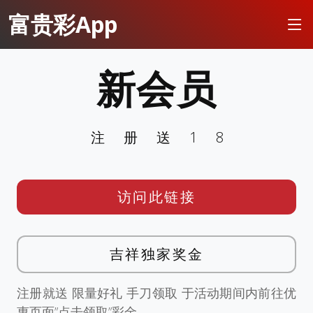
富贵彩App
新会员
注册送18
访问此链接
吉祥独家奖金
注册就送 限量好礼 手刀领取 于活动期间内前往优
惠页面”点击领取”彩金。