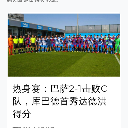
热身赛：巴萨2-1击败C
队，库巴德首秀达德洪
得分