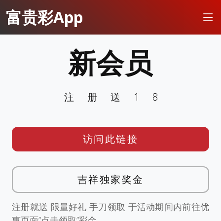
富贵彩App
新会员
注册送18
访问此链接
吉祥独家奖金
注册就送 限量好礼 手刀领取 于活动期间内前往优
惠页面”点击领取”彩金。