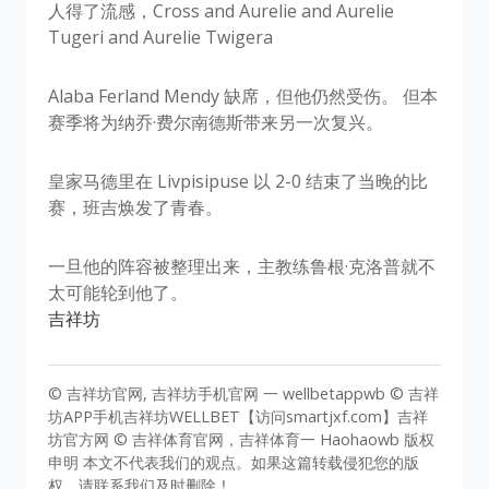
人得了流感，Cross and Aurelie and Aurelie
Tugeri and Aurelie Twigera
Alaba Ferland Mendy 缺席，但他仍然受伤。 但本
赛季将为纳乔·费尔南德斯带来另一次复兴。
皇家马德里在 Livpisipuse 以 2-0 结束了当晚的比
赛，班吉焕发了青春。
一旦他的阵容被整理出来，主教练鲁根·克洛普就不
太可能轮到他了。
吉祥坊
© 吉祥坊官网, 吉祥坊手机官网 一 wellbetappwb © 吉祥
坊APP手机吉祥坊WELLBET【访问smartjxf.com】吉祥
坊官方网 © 吉祥体育官网，吉祥体育一 Haohaowb 版权
申明 本文不代表我们的观点。如果这篇转载侵犯您的版
权，请联系我们及时删除！