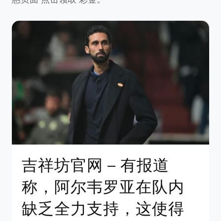
吉祥坊官网 – 有报道
称，阿尔韦罗亚在队内
缺乏全力支持，这使得