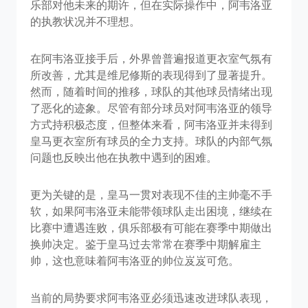
乐部对他未来的期许，但在实际操作中，阿韦洛亚
的执教状况并不理想。
在阿韦洛亚接手后，外界曾普遍报道更衣室气氛有
所改善，尤其是维尼修斯的表现得到了显著提升。
然而，随着时间的推移，球队的其他球员情绪出现
了恶化的迹象。尽管有部分球员对阿韦洛亚的领导
方式持积极态度，但整体来看，阿韦洛亚并未得到
皇马更衣室所有球员的全力支持。球队的内部气氛
问题也反映出他在执教中遇到的困难。
更为关键的是，皇马一贯对表现不佳的主帅毫不手
软，如果阿韦洛亚未能带领球队走出困境，继续在
比赛中遭遇连败，俱乐部极有可能在赛季中期做出
换帅决定。鉴于皇马过去常常在赛季中期解雇主
帅，这也意味着阿韦洛亚的帅位岌岌可危。
当前的局势要求阿韦洛亚必须迅速改进球队表现，