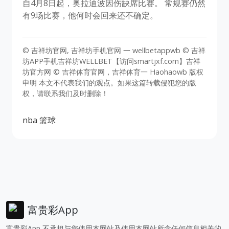
自4月8日起，奥拉迪波因伤缺席比赛。 常规赛仍然
有9场比赛，他何时会回来还不确定。
© 吉祥坊官网, 吉祥坊手机官网 一 wellbetappwb © 吉祥
坊APP手机吉祥坊WELLBET【访问smartjxf.com】吉祥
坊官方网 © 吉祥体育官网，吉祥体育一 Haohaowb 版权
申明 本文不代表我们的观点。如果这篇转载侵犯您的版
权，请联系我们及时删除！
nba
篮球
富贵彩App
富贵彩App 不承担与您使用本网站及使用本网站所含任何信息相关的