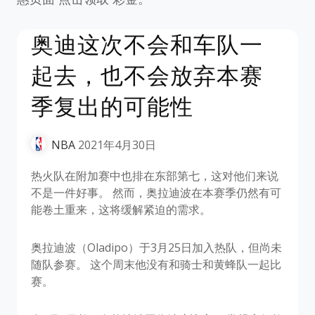
奥迪这次不会和车队一
起去，也不会放弃本赛
季复出的可能性
NBA
2021年4月30日
热火队在附加赛中也排在东部第七，这对他们来说
不是一件好事。 然而，奥拉迪波在本赛季仍然有可
能卷土重来，这将缓解紧迫的需求。
奥拉迪波（Oladipo）于3月25日加入热队，但尚未
随队参赛。 这个周末他没有和骑士和黄蜂队一起比
赛。