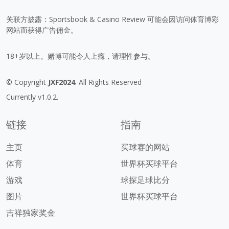
关联方披露：Sportsbook & Casino Review 可能会因访问体育博彩
网站而获得广告佣金。
18+岁以上。赌博可能令人上瘾，请理性参与。
© Copyright
JXF2024
. All Rights Reserved
Currently v1.0.2.
链接
指南
主页
买球赛的网站
体育
世界杯买球平台
游戏
球探足球比分
图片
世界杯买球平台
吉祥独家奖金