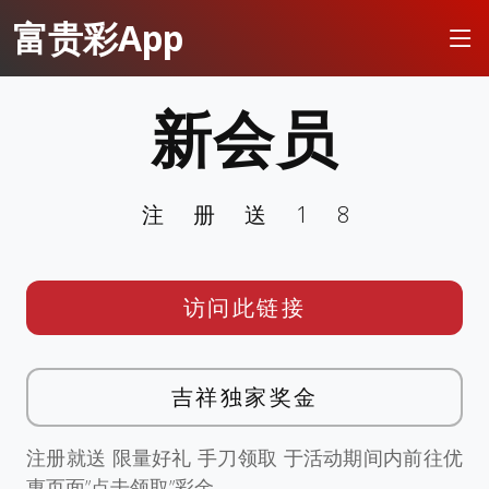
富贵彩App
新会员
注册送18
访问此链接
吉祥独家奖金
注册就送 限量好礼 手刀领取 于活动期间内前往优
惠页面”点击领取”彩金。