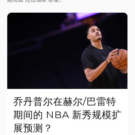
乔丹普尔在赫尔/巴雷特
期间的 NBA 新秀规模扩
展预测？