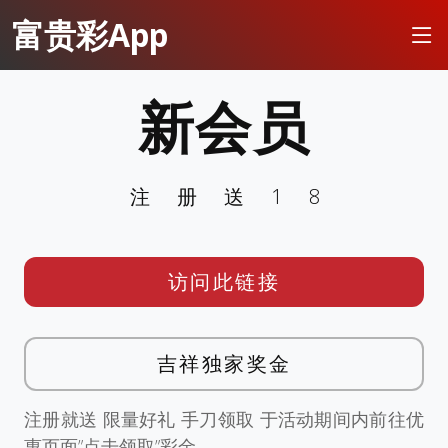
富贵彩App
新会员
注册送18
访问此链接
吉祥独家奖金
注册就送 限量好礼 手刀领取 于活动期间内前往优
惠页面”点击领取”彩金。