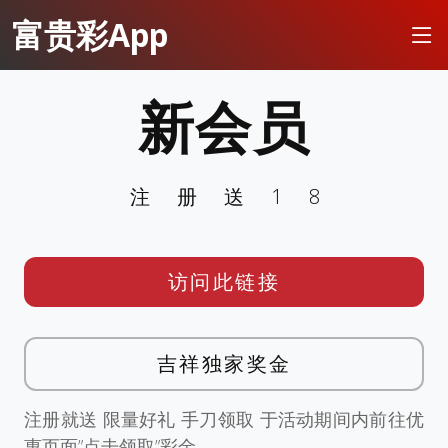
富贵彩App
新会员
注册送18
访问此链接
吉祥独家奖金
注册就送 限量好礼 手刀领取 于活动期间内前往优
惠页面”点击领取”彩金。