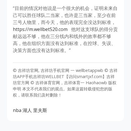
“目前的情况对他说是一个很大的机会，证明未来自
己可以胜任球队二当家，也许是三当家，至少在前
三号人物里，而今天，他的表现完全没达到标准，
https://m.wellbet520.com
他对这支球队的得分贡
献远远不够，他在三分线内和线外的效率都不够
高，他在组织方面没有达到标准，在控球、失误、
决策方面也没有达到标准。”
© 吉祥坊官网, 吉祥坊手机官网 一 wellbetappwb © 吉祥
坊APP手机吉祥坊WELLBET【访问smartjxf.com】吉祥
坊官方网 © 吉祥体育官网，吉祥体育一 Haohaowb 版权
申明 本文不代表我们的观点。如果这篇转载侵犯您的版
权，请联系我们及时删除！
nba
湖人
里夫斯