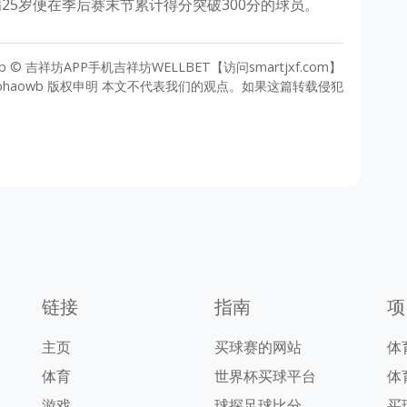
25岁便在季后赛末节累计得分突破300分的球员。
b © 吉祥坊APP手机吉祥坊WELLBET【访问smartjxf.com】
ohaowb 版权申明 本文不代表我们的观点。如果这篇转载侵犯
链接
指南
项
主页
买球赛的网站
体
体育
世界杯买球平台
体
游戏
球探足球比分
买