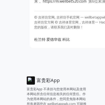
来，
https://m.wellbet520.com
第6位未满
© 吉祥坊官网, 吉祥坊手机官网 一 wellbetappw
吉祥坊官方网 © 吉祥体育官网，吉祥体育一 Ha
您的版权，请联系我们及时删除！
杜兰特
爱德华兹
科比
富贵彩App
富贵彩App 不承担与您使用本网站及使用
本网站所含任何信息相关的任何责任。作
为使用本网站的条件，您同意免除本网站
所有者因您在
wellbetappwb.com
可能推