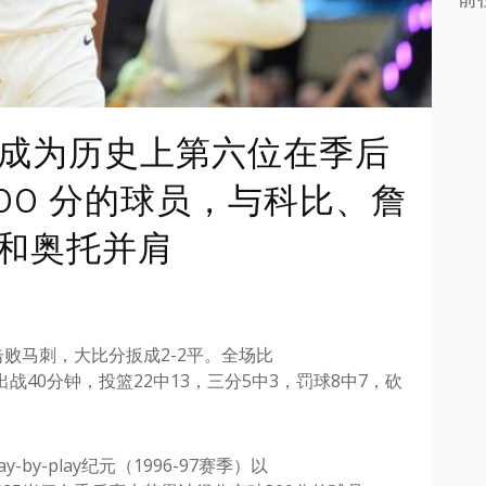
兹成为历史上第六位在季后
00 分的球员，与科比、詹
和奥托并肩
9击败马刺，大比分扳成2-2平。全场比
战40分钟，投篮22中13，三分5中3，罚球8中7，砍
by-play纪元（1996-97赛季）以