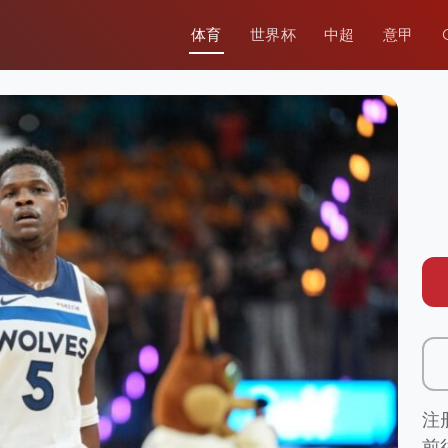
体育
世界杯
中超
意甲
注
前