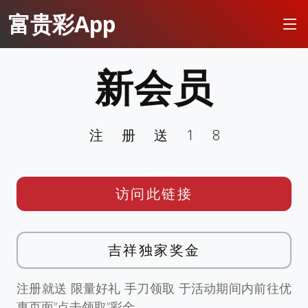
富贵彩App
新会员
注册送18
访问此链接
吉祥独家奖金
注册就送 限量好礼 手刀领取 于活动期间内前往优
惠页面”点击领取”彩金。