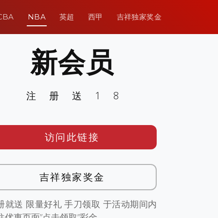
CBA
NBA
英超
西甲
吉祥独家奖金
新会员
注册送18
访问此链接
吉祥独家奖金
册就送 限量好礼 手刀领取 于活动期间内
往优惠页面”点击领取”彩金。