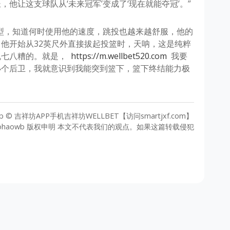
他让这支球队从‘未来冠军’变成了‘现在就能夺冠’。”
型，知道何时使用他的速度，跳投也越来越舒服，他的
他开始从32英尺外直接拔起投篮时，天呐，这是纯粹
乱七八糟的。就是，
https://m.wellbet520.com
我要
小个后卫，我就意识到我能突到篮下，篮下终结能力极
b © 吉祥坊APP手机吉祥坊WELLBET【访问smartjxf.com】
ohaowb 版权申明 本文不代表我们的观点。如果这篇转载侵犯