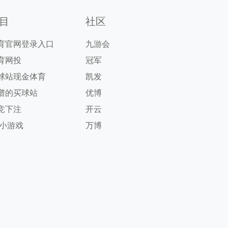
目
社区
育官网登录入口
九游会
育网投
冠军
球站现金体育
凯发
谱的买球站
优博
竞下注
开云
g小游戏
万博