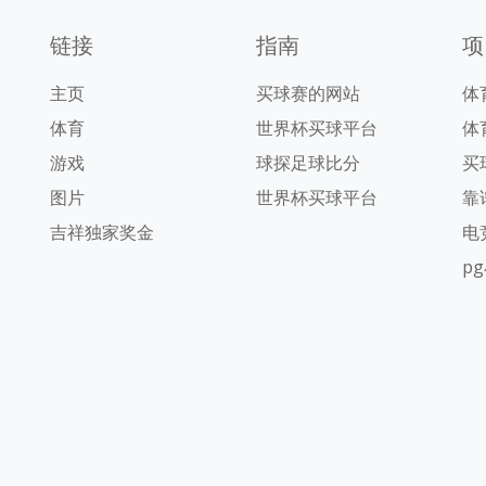
链接
指南
项
主页
买球赛的网站
体
体育
世界杯买球平台
体
游戏
球探足球比分
买
图片
世界杯买球平台
靠
吉祥独家奖金
电
p