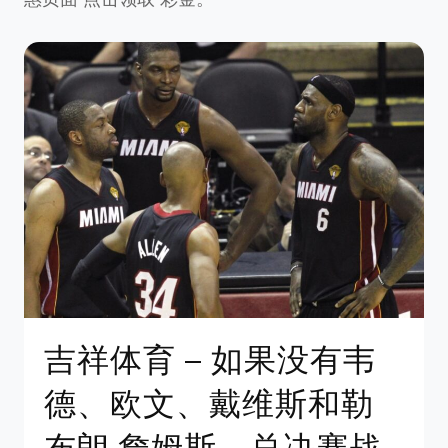
吉祥体育 – 如果没有韦
德、欧文、戴维斯和勒
布朗·詹姆斯，总决赛战