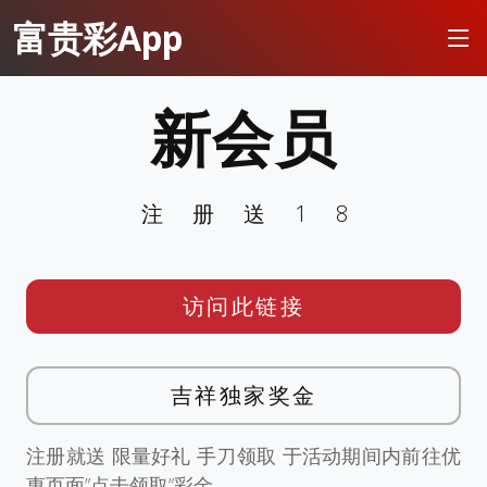
富贵彩App
新会员
注册送18
访问此链接
吉祥独家奖金
注册就送 限量好礼 手刀领取 于活动期间内前往优
惠页面”点击领取”彩金。