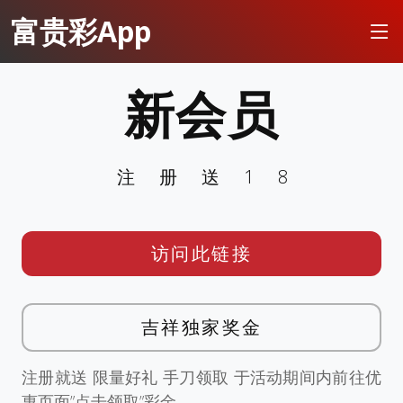
富贵彩App
新会员
注册送18
访问此链接
吉祥独家奖金
注册就送 限量好礼 手刀领取 于活动期间内前往优
惠页面”点击领取”彩金。