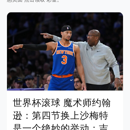
世界杯滚球 魔术师约翰
逊：第四节换上沙梅特
是一个绝妙的举动；吉