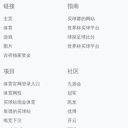
链接
指南
主页
买球赛的网站
体育
世界杯买球平台
游戏
球探足球比分
图片
世界杯买球平台
吉祥独家奖金
项目
社区
体育官网登录入口
九游会
体育网投
冠军
买球站现金体育
凯发
靠谱的买球站
优博
电竞下注
开云