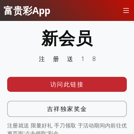
富贵彩App
新会员
注册送18
访问此链接
吉祥独家奖金
注册就送 限量好礼 手刀领取 于活动期间内前往优
惠页面”点击领取”彩金。