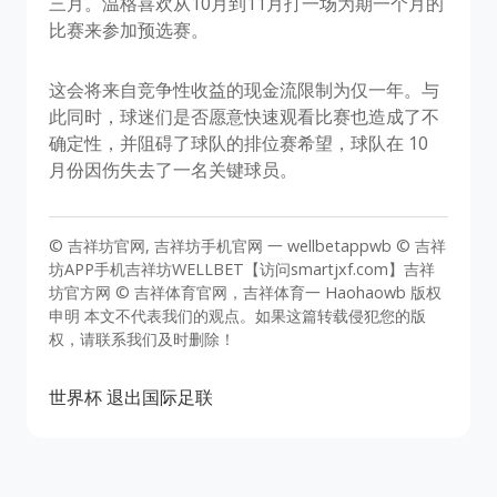
三月。温格喜欢从10月到11月打一场为期一个月的
比赛来参加预选赛。
这会将来自竞争性收益的现金流限制为仅一年。与
此同时，球迷们是否愿意快速观看比赛也造成了不
确定性，并阻碍了球队的排位赛希望，球队在 10
月份因伤失去了一名关键球员。
© 吉祥坊官网, 吉祥坊手机官网 一 wellbetappwb © 吉祥
坊APP手机吉祥坊WELLBET【访问smartjxf.com】吉祥
坊官方网 © 吉祥体育官网，吉祥体育一 Haohaowb 版权
申明 本文不代表我们的观点。如果这篇转载侵犯您的版
权，请联系我们及时删除！
世界杯
退出国际足联