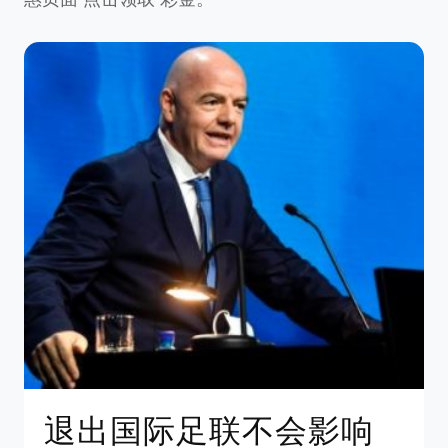
退出国际足联不会影响