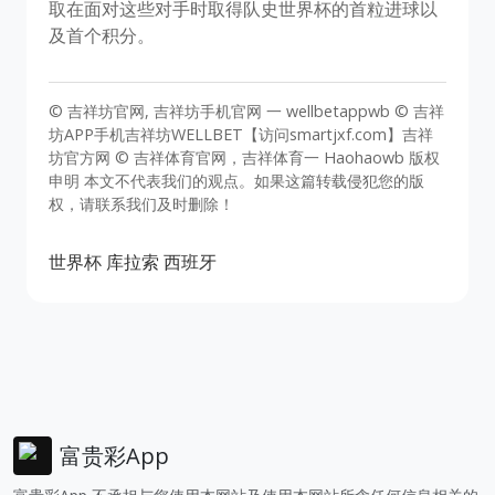
取在面对这些对手时取得队史世界杯的首粒进球以
及首个积分。
© 吉祥坊官网, 吉祥坊手机官网 一 wellbetappwb © 吉祥
坊APP手机吉祥坊WELLBET【访问smartjxf.com】吉祥
坊官方网 © 吉祥体育官网，吉祥体育一 Haohaowb 版权
申明 本文不代表我们的观点。如果这篇转载侵犯您的版
权，请联系我们及时删除！
世界杯
库拉索
西班牙
富贵彩App