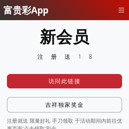
富贵彩App
新会员
注册送18
访问此链接
吉祥独家奖金
注册就送 限量好礼 手刀领取 于活动期间内前往优
惠页面”点击领取”彩金。