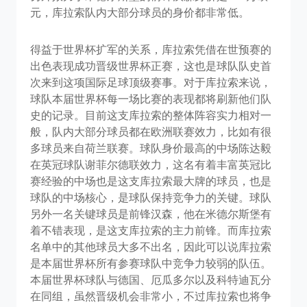
元，库拉索队内大部分球员的身价都非常低。
得益于世界杯扩军的关系，库拉索凭借在世预赛的
出色表现成功晋级世界杯正赛，这也是球队队史首
次来到这项国际足球顶级赛事。对于库拉索来说，
球队本届世界杯每一场比赛的表现都将刷新他们队
史的记录。目前这支库拉索的整体阵容实力相对一
般，队内大部分球员都在欧洲联赛效力，比如有很
多球员来自荷兰联赛。球队身价最高的中场陈达毅
在英冠球队谢菲尔德联效力，这名有着丰富英冠比
赛经验的中场也是这支库拉索最大牌的球员，也是
球队的中场核心，是球队保持竞争力的关键。球队
另外一名关键球员是前锋汉森，他在米德尔斯堡有
着不错表现，是这支库拉索的主力前锋。而库拉索
名单中的其他球员大多不出名，因此可以说库拉索
是本届世界杯所有参赛球队中竞争力较弱的队伍。
本届世界杯球队与德国、厄瓜多尔以及科特迪瓦分
在同组，虽然晋级机会非常小，不过库拉索也将争