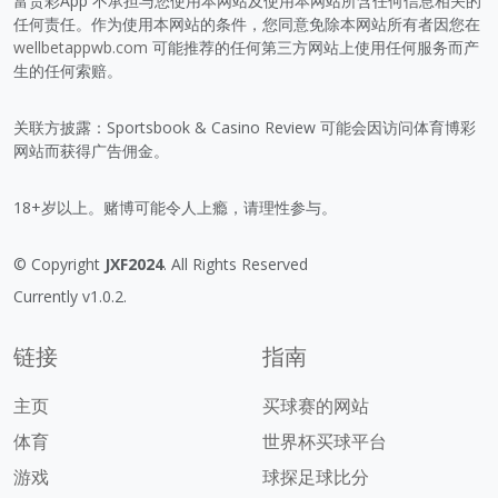
富贵彩App 不承担与您使用本网站及使用本网站所含任何信息相关的
任何责任。作为使用本网站的条件，您同意免除本网站所有者因您在
wellbetappwb.com
可能推荐的任何第三方网站上使用任何服务而产
生的任何索赔。
关联方披露：Sportsbook & Casino Review 可能会因访问体育博彩
网站而获得广告佣金。
18+岁以上。赌博可能令人上瘾，请理性参与。
© Copyright
JXF2024
. All Rights Reserved
Currently v1.0.2.
链接
指南
主页
买球赛的网站
体育
世界杯买球平台
游戏
球探足球比分