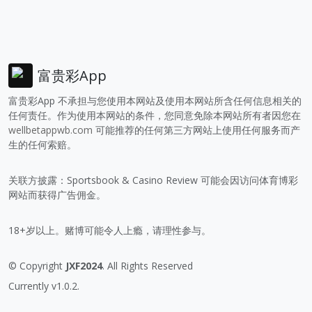
富贵彩App
富贵彩App 不承担与您使用本网站及使用本网站所含任何信息相关的
任何责任。作为使用本网站的条件，您同意免除本网站所有者因您在
wellbetappwb.com
可能推荐的任何第三方网站上使用任何服务而产
生的任何索赔。
关联方披露：Sportsbook & Casino Review 可能会因访问体育博彩
网站而获得广告佣金。
18+岁以上。赌博可能令人上瘾，请理性参与。
© Copyright
JXF2024
. All Rights Reserved
Currently v1.0.2.