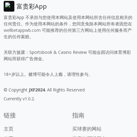
富贵彩App
富贵彩App 不承担与您使用本网站及使用本网站所含任何信息相关的
任何责任。作为使用本网站的条件，您同意免除本网站所有者因您在
wellbetappwb.com
可能推荐的任何第三方网站上使用任何服务而产
生的任何索赔。
关联方披露：Sportsbook & Casino Review 可能会因访问体育博彩
网站而获得广告佣金。
18+岁以上。赌博可能令人上瘾，请理性参与。
© Copyright
JXF2024
. All Rights Reserved
Currently v1.0.2.
链接
指南
主页
买球赛的网站