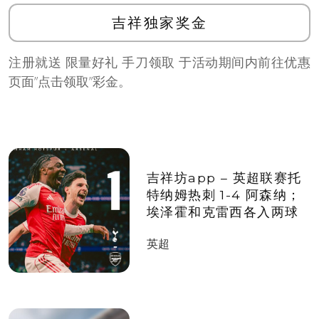
吉祥独家奖金
注册就送 限量好礼 手刀领取 于活动期间内前往优惠
页面”点击领取”彩金。
吉祥坊app – 英超联赛托
特纳姆热刺 1-4 阿森纳；
埃泽霍和克雷西各入两球
英超