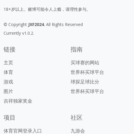
18+岁以上。赌博可能令人上瘾，请理性参与。
© Copyright
JXF2024
. All Rights Reserved
Currently v1.0.2.
链接
指南
主页
买球赛的网站
体育
世界杯买球平台
游戏
球探足球比分
图片
世界杯买球平台
吉祥独家奖金
项目
社区
体育官网登录入口
九游会