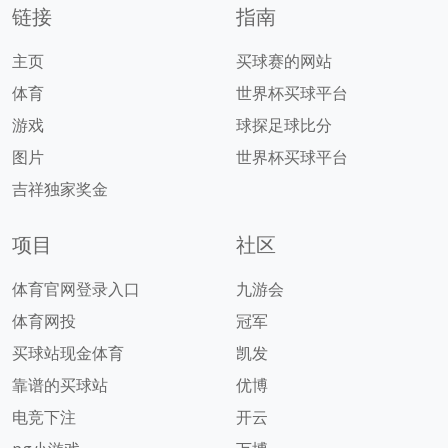
链接
指南
主页
买球赛的网站
体育
世界杯买球平台
游戏
球探足球比分
图片
世界杯买球平台
吉祥独家奖金
项目
社区
体育官网登录入口
九游会
体育网投
冠军
买球站现金体育
凯发
靠谱的买球站
优博
电竞下注
开云