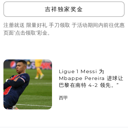
吉祥独家奖金
注册就送 限量好礼 手刀领取 于活动期间内前往优惠
页面”点击领取”彩金。
Ligue 1 Messi 为
Mbappe Pereira 进球让
巴黎在南特 4-2 领先。”
西甲