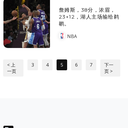
詹姆斯，38分，浓眉，
23+12，湖人主场输给鹈
鹕。
NBA
< 上
3
4
5
6
7
下一
一页
页 >