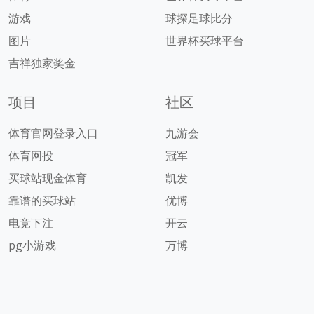
游戏
球探足球比分
图片
世界杯买球平台
吉祥独家奖金
项目
社区
体育官网登录入口
九游会
体育网投
冠军
买球站现金体育
凯发
靠谱的买球站
优博
电竞下注
开云
pg小游戏
万博