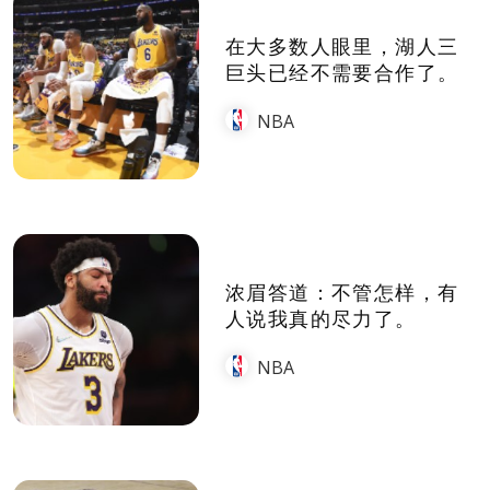
在大多数人眼里，湖人三
巨头已经不需要合作了。
NBA
浓眉答道：不管怎样，有
人说我真的尽力了。
NBA