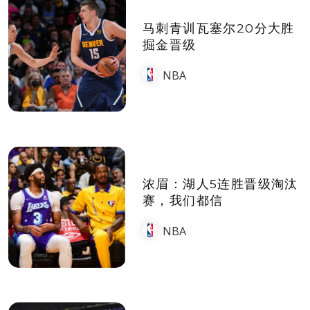
马刺青训瓦塞尔20分大胜
掘金晋级
NBA
浓眉：湖人5连胜晋级淘汰
赛，我们都信
NBA