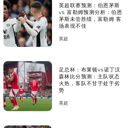
英超联赛预测：伯恩茅斯
vs 富勒姆预测分析：伯恩
茅斯未尝胜绩，富勒姆 客
场表现不佳
英超
足总杯：布莱顿vs诺丁汉
森林比分预测：主队状态
火热，客队不甘于处于劣
势
英超