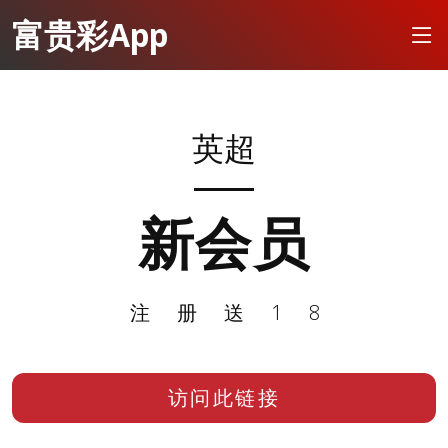
富贵彩App
英超
新会员
注册送18
访问此链接