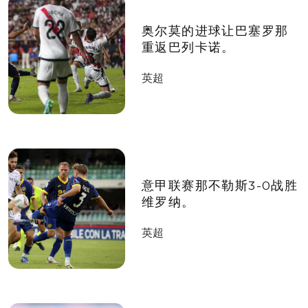
奥尔莫的进球让巴塞罗那
重返巴列卡诺。
英超
意甲联赛那不勒斯3-0战胜
维罗纳。
英超