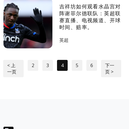
吉祥坊如何观看水晶宫对
阵谢菲尔德联队：英超联
赛直播、电视频道、开球
时间、赔率。
英超
< 上
2
3
4
5
6
下一
一页
页 >