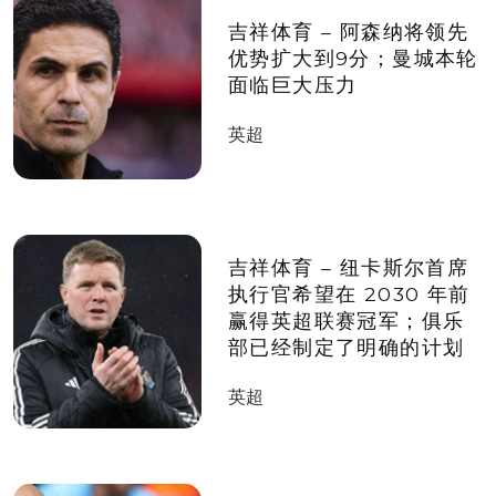
吉祥体育 – 阿森纳将领先
优势扩大到9分；曼城本轮
面临巨大压力
英超
吉祥体育 – 纽卡斯尔首席
执行官希望在 2030 年前
赢得英超联赛冠军；俱乐
部已经制定了明确的计划
英超