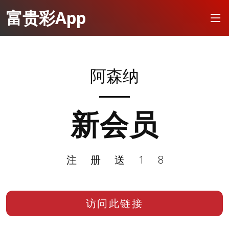
富贵彩App
阿森纳
新会员
注册送18
访问此链接