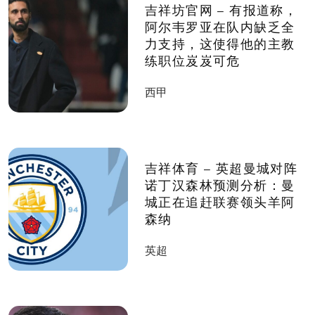
吉祥坊官网 – 有报道称，
阿尔韦罗亚在队内缺乏全
力支持，这使得他的主教
练职位岌岌可危
西甲
吉祥体育 – 英超曼城对阵
诺丁汉森林预测分析：曼
城正在追赶联赛领头羊阿
森纳
英超